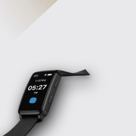
hamon band キャンペーン隊長
ロバート
秋山竜次