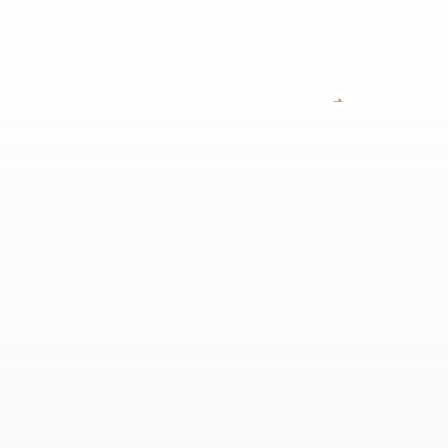
西陣織の技術を受け継ぎ、独自技術でナイ
ロンに銀被膜を施した高機能繊維。さまざ
まな製品の開発に活用されています。
製品一覧を見る