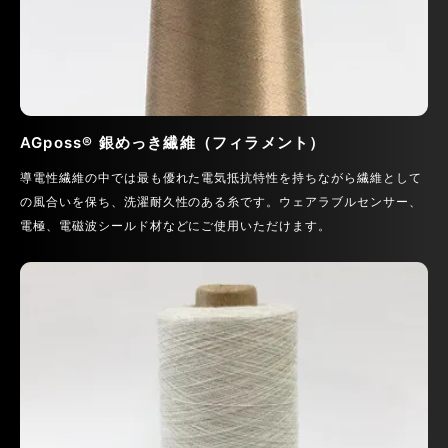
AGposs® 銀めっき繊維（フィラメント）
導電性繊維の中では最も優れた電気抵抗特性を持ちながら繊維として
の風合いを保ち、洗濯耐久性のある糸です。ウェアラブルセンサー、
電極、電磁波シールド材などにご使用いただけます。