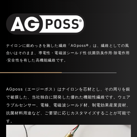
ナイロンに銀めっきを施した繊維「AGposs®️」は、繊維としての風
合いはそのまま、導電性・電磁波シールド性·抗菌防臭作用·除電作用
·安全性を有した高機能繊維です。
AGposs（エージーポス）はナイロンを芯材とし、その周りを銀
で被膜した、当社独自に開発した優れた機能性繊維です。ウェア
ラブルセンサー、電極、電磁波シールド材、制電効果産業資材、
抗菌材料用途など、ご要望に応じカスタマイズすることが可能で
す。