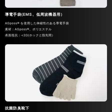
導電手袋(EMS、低周波機器用）
AGposs® を使用した伸縮性のある導電手袋
素材：AGposs®、ポリエステル
表面抵抗：<2Ω(ホックと指先間）
抗菌防臭靴下