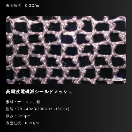
表面抵抗：0.3Ω/m
高周波電磁派シールドメッシュ
素材：ナイロン、銀
性能：28～40dB(100KHz~15GHz)
厚み：320μm
表面抵抗：0.7Ω/m