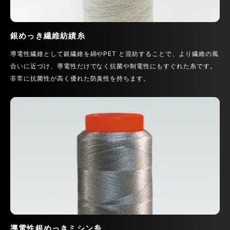
銀めっき繊維紡績糸
導電性繊維として銀繊維を綿やPET と混紡することで、より繊維の風
合いに近づけ、導電性だけでなく抗菌や制電性にもすぐれた糸です。
非常に抗菌性が高く優れた防臭性を持ちます。
導電性銀めっきミシン糸