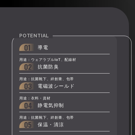
POTENTIAL
01
導電
用途：ウェアラブルIoT、配線材
02
抗菌防臭
用途：抗菌靴下、絆創膏、包帯
03
電磁波シールド
用途：衣料・資材
04
静電気抑制
用途：抗菌靴下、絆創膏、包帯
05
保温・清涼