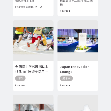
株式会社JTE様
株式会社不二家(平塚工場)
様
#hamon bandシリーズ
#hamon
全国初！学校現場にお
Japan Innovation
ける IoT技術を活用し
Lounge
た暑熱対策
行政
展示会
#hamon
#hamon