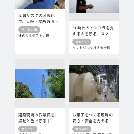
猛暑リスクの可視化
で、大阪・関西万博の
清掃スタッフの安全管
5G時代のインフラを支
サービス業
理を実現
える人を守る、スマー
株式会社ダスキン様
トウェア導入事例
通信会社
ソフトバンク株式会社様
建設現場の作業員を、
お菓子をつくる現場の
振動と色で守る｜
安心・安全を支える、
hamon band導入事例
バイタル可視化スマー
通信会社
食品業界
トウェア導入事例