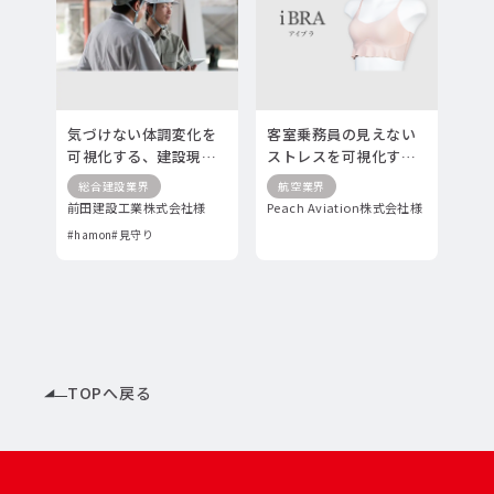
気づけない体調変化を
客室乗務員の見えない
可視化する、建設現場
ストレスを可視化す
のウェアラブル見守り
る、iBRA共同開発事例
総合建設業界
航空業界
導入事例
前田建設工業株式会社様
Peach Aviation株式会社様
#hamon
#見守り
TOPへ戻る