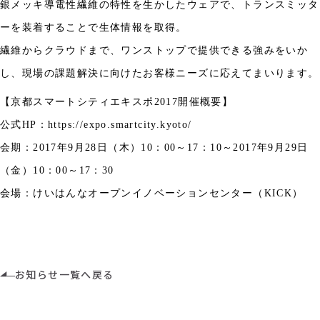
銀メッキ導電性繊維の特性を生かしたウェアで、トランスミッタ
ーを装着することで生体情報を取得。
繊維からクラウドまで、ワンストップで提供できる強みをいか
し、現場の課題解決に向けたお客様ニーズに応えてまいります。
【京都スマートシティエキスポ
2017
開催概要】
公式
HP
：
https://expo.smartcity.kyoto/
会期：
2017
年
9
月
28
日（木）
10
：
00
～
17
：
10～
2017
年
9
月
29
日
（金）
10
：
00
～
17
：
30
会場：けいはんなオープンイノベーションセンター（
KICK
）
お知らせ一覧へ戻る