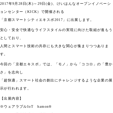
2017
年
9
月
28
日
(
木
)
～
29
日
(
金
)
、けいはんなオープンイノベーシ
ョンセンター（
KICK
）で開催される
「京都スマートシティエキスポ
2017
」に出展します。
安心・安全で快適なライフスタイルの実現に向けた取組が進もう
としており、
人間とスマート技術の共存にも大きな関心が集まりつつありま
す。
今回の「京都エキスポ」では、「モノ」から「ココロ」の「豊か
さ」を志向し
「超快適」スマート社会の創出にチャレンジするような企業の展
示が行われます。
【出展内容】
※ウェアラブル
IoT
hamon®