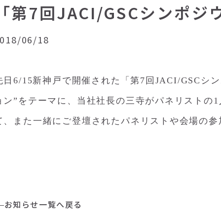
「第7回JACI/GSCシンポ
018/06/18
先日6/15新神戸で開催された「第7回JACI/GS
ョン”をテーマに、当社社長の三寺がパネリストの
て、また一緒にご登壇されたパネリストや会場の参
お知らせ一覧へ戻る