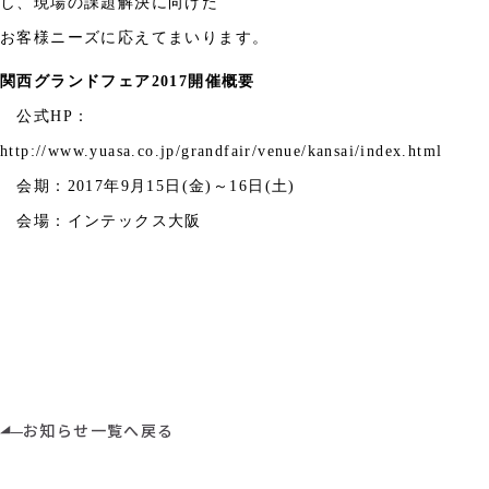
し、現場の課題解決に向けた
お客様ニーズに応えてまいります。
関西グランドフェア
2017
開催概要
公式
HP
：
http://www.yuasa.co.jp/grandfair/venue/kansai/index.html
会期：
2017
年
9
月
15
日
(
金
)
～
16
日
(
土
)
会場：インテックス大阪
お知らせ一覧へ戻る