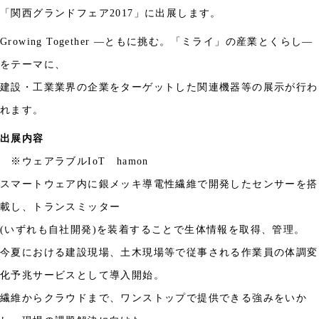
「関西グランドフェア
2017
」に出展します。
Growing Together ―
ともに挑む。「ミライ」の産業とくらし
―
をテーマに、
建設・工業業界の企業をターゲットした関連機器等の展示が行わ
れます。
出展内容
※ウェアラブル
IoT
hamon
スマートウェア内に銀メッキ導電性繊維で開発したセンサーを搭
載し、トランスミッター
(
いずれも自社開発
)
を装着することで生体情報を取得、管理。
今夏における建設現場、土木現場等で従事される作業員の体調変
化予兆サービスとして導入開始。
繊維からクラウドまで、ワンストップで提供できる強みをいか