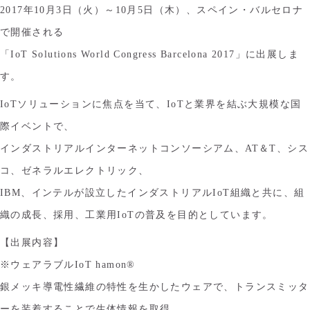
2017年10月3日（火）～10月5日（木）、スペイン・バルセロナ
で開催される
「IoT Solutions World Congress Barcelona 2017」に出展しま
す。
IoTソリューションに焦点を当て、IoTと業界を結ぶ大規模な国
際イベントで、
インダストリアルインターネットコンソーシアム、AT＆T、シス
コ、ゼネラルエレクトリック、
IBM、インテルが設立したインダストリアルIoT組織と共に、組
織の成長、採用、工業用IoTの普及を目的としています。
【出展内容】
※ウェアラブルIoT hamon®
銀メッキ導電性繊維の特性を生かしたウェアで、トランスミッタ
ーを装着することで生体情報を取得。