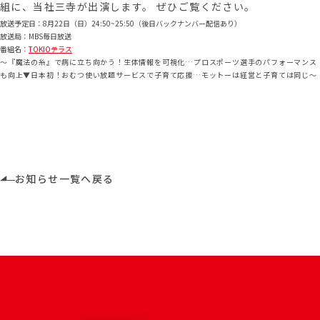
組に、当社三寺が出演します。 ぜひご覧ください。
放送予定日：8月22日（日）24:50~25:50（後日バックナンバー配信あり）
放送局：MBS毎日放送
番組名：
TOKIOテラス
～『魔法の糸』で病に立ち向かう！生体情報を可視化…プロスポーツ選手のパフォーマンス
も向上
▼日本初！おむつ使い放題サービスで子育て応援…モットーは経営と子育ては同じ
～
お知らせ一覧へ戻る