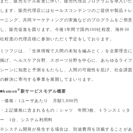
また、販売モデル変更に伴い、販売代理店プログラムを導入いた
します。販売代理店にはセールスコンテンツのご提供や製品トレ
ーニング、共同マーケティングの実施などのプログラムをご用意
し、販売促進を図ります。今後1年間で国内100社程度、海外30
社程度の代理店様に参加いただく予定をしております。
ミツフジは、「生体情報で人間の未知を編みとく」を企業理念に
掲げ、ヘルスケア分野、スポーツ分野を中心に、あらゆるライフ
シーンに知恵と予測をもたらし、人間の可能性を拡げ、社会課題
の解決に寄与する事業を展開してまいります。
®
■hamon
新サービスモデル概要
・価格：1ユーザあたり 月額5,000円
・上記価格に含まれるもの：シャツ 年間3枚、トランスミッタ
ー 1台、システム利用料
※システム開発が発生する場合は、別途費用を頂戴することがあ