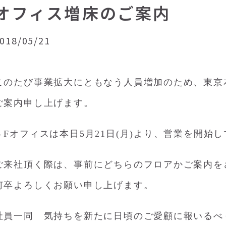
オフィス増床のご案内
018/05/21
このたび事業拡大にともなう人員増加のため、東京
ご案内申し上げます。
４Fオフィスは本日5月21日(月)より、営業を開始
ご来社頂く際は、事前にどちらのフロアかご案内を
何卒よろしくお願い申し上げます。
社員一同 気持ちを新たに日頃のご愛顧に報いるべ