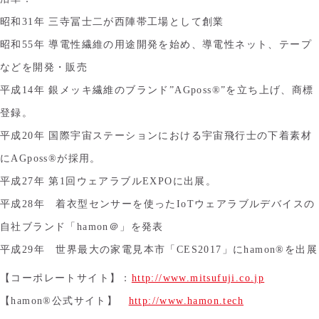
昭和31年 三寺冨士二が西陣帯工場として創業
昭和55年 導電性繊維の用途開発を始め、導電性ネット、テープ
などを開発・販売
平成14年 銀メッキ繊維のブランド”AGposs®”を立ち上げ、商標
登録。
平成20年 国際宇宙ステーションにおける宇宙飛行士の下着素材
にAGposs®が採用。
平成27年 第1回ウェアラブルEXPOに出展。
平成28年 着衣型センサーを使ったIoTウェアラブルデバイスの
自社ブランド「hamon＠」を発表
平成29年 世界最大の家電見本市「CES2017」にhamon®を出展
【コーポレートサイト】：
http://www.mitsufuji.co.jp
【hamon®公式サイト】
http://www.hamon.tech