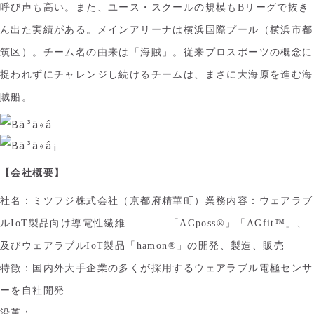
呼び声も高い。また、ユース・スクールの規模もBリーグで抜き
ん出た実績がある。メインアリーナは横浜国際プール（横浜市都
筑区）。チーム名の由来は「海賊」。従来プロスポーツの概念に
捉われずにチャレンジし続けるチームは、まさに大海原を進む海
賊船。
【会社概要】
社名：ミツフジ株式会社（京都府精華町）
業務内容：ウェアラブ
ルIoT製品向け導電性繊維 「AGposs®」「AGfit™」、
及びウェアラブルIoT製品「hamon®」の開発、製造、販売
特徴：国内外大手企業の多くが採用するウェアラブル電極センサ
ーを自社開発
沿革：