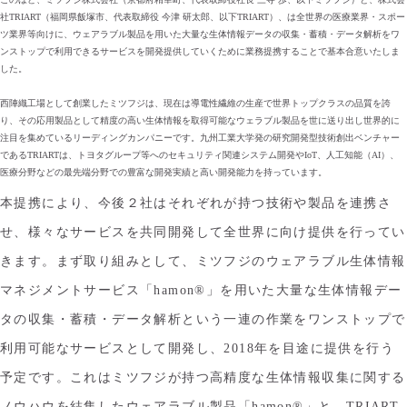
社TRIART（福岡県飯塚市、代表取締役 今津 研太郎、以下TRIART）、は全世界の医療業界・スポー
ツ業界等向けに、ウェアラブル製品を用いた大量な生体情報データの収集・蓄積・データ解析をワ
ンストップで利用できるサービスを開発提供していくために業務提携することで基本合意いたしま
した。
西陣織工場として創業したミツフジは、現在は導電性繊維の生産で世界トップクラスの品質を誇
り、その応用製品として精度の高い生体情報を取得可能なウェラブル製品を世に送り出し世界的に
注目を集めているリーディングカンパニーです。九州工業大学発の研究開発型技術創出ベンチャー
であるTRIARTは、トヨタグループ等へのセキュリティ関連システム開発やIoT、人工知能（AI）、
医療分野などの最先端分野での豊富な開発実績と高い開発能力を持っています。
本提携により、今後２社はそれぞれが持つ技術や製品を連携さ
せ、様々なサービスを共同開発して全世界に向け提供を行ってい
きます。まず取り組みとして、ミツフジのウェアラブル生体情報
マネジメントサービス「hamon®」を用いた大量な生体情報デー
タの収集・蓄積・データ解析という一連の作業をワンストップで
利用可能なサービスとして開発し、2018年を目途に提供を行う
予定です。これはミツフジが持つ高精度な生体情報収集に関する
ノウハウを結集したウェアラブル製品「hamon®」と、TRIART