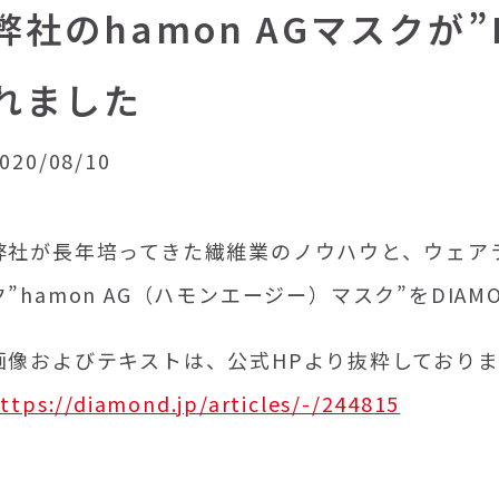
弊社のhamon AGマスクが”D
れました
020/08/10
弊社が長年培ってきた繊維業のノウハウと、ウェア
ク”hamon AG（ハモンエージー）マスク”を
DIA
画像およびテキストは、公式HPより抜粋しておりま
ttps://diamond.jp/articles/-/244815