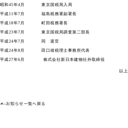
昭和
45
年
4
月 東京国税局入局
平成
11
年
7
月 福島税務署副署長
平成
18
年
7
月 町田税務署長
平成
23
年
7
月 東京国税局調査第二部長
平成
24
年
7
月 同 退官
平成
24
年
8
月 田口雄税理士事務所代表
平成
27
年
6
月
株式会社新日本建物社外取締役
以上
お知らせ一覧へ戻る