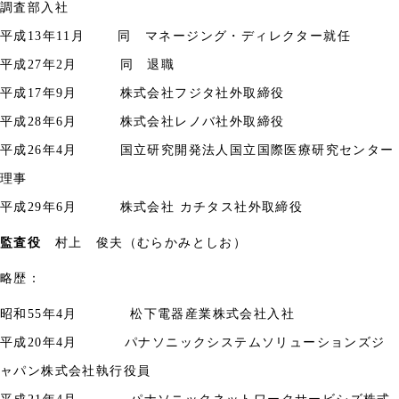
調査部入社
平成
13
年
11
月 同 マネージング・ディレクター就任
平成
27
年
2
月 同 退職
平成
17
年
9
月 株式会社フジタ社外取締役
平成28
年
6
月 株式会社レノバ社外取締役
平成
26
年
4
月 国立研究開発法人国立国際医療研究センター
理事
平成
29
年
6
月
株式会社 カチタス社外取締役
監査役
村上 俊夫（むらかみとしお）
略歴：
昭和
55
年
4
月
松下電器産業株式会社入社
平成
20
年
4
月 パナソニックシステムソリューションズジ
ャパン株式会社執行役員