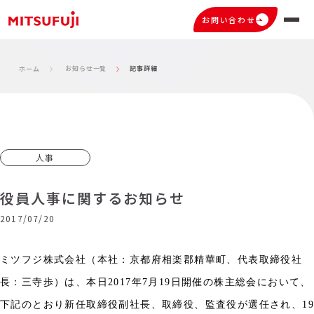
お問い合わせ
お知らせ一覧
記事詳細
ホーム
人事
役員人事に関するお知らせ
2017/07/20
ミツフジ株式会社（本社：京都府相楽郡精華町、代表取締役社
長：三寺歩）は、本日
2017
年
7
月
19
日開催の株主総会において、
下記のとおり新任取締役副社長、取締役、監査役が選任され、
1