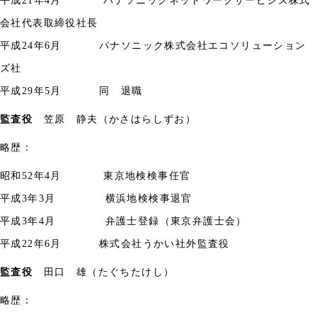
平成
21
年
4
月
パナソニックネットワークサービシズ株式
会社代表取締役社長
平成
24
年
6
月 パナソニック株式会社エコソリューション
ズ社
平成
29
年
5
月 同 退職
監査役
笠原 静夫（かさはらしずお）
略歴：
昭和
52
年
4
月
東京地検検事任官
平成
3
年
3
月 横浜地検検事退官
平成
3
年
4
月
弁護士登録（東京弁護士会）
平成
22
年
6
月 株式会社うかい社外監査役
監査役
田口 雄（たぐちたけし）
略歴：