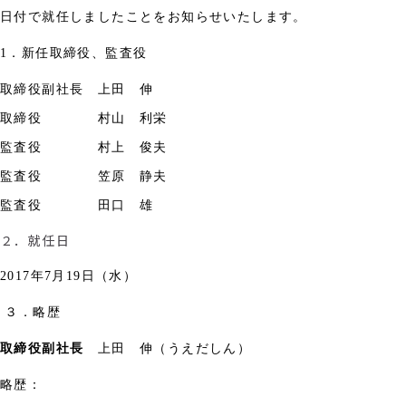
日付で就任しましたことをお知らせいたします。
1
．新任取締役、監査役
取締役副社長 上田 伸
取締役 村山 利栄
監査役 村上 俊夫
監査役 笠原 静夫
監査役 田口 雄
２．就任日
2017
年
7
月
19
日（水）
３．略歴
取締役副社長
上田 伸（うえだしん）
略歴：