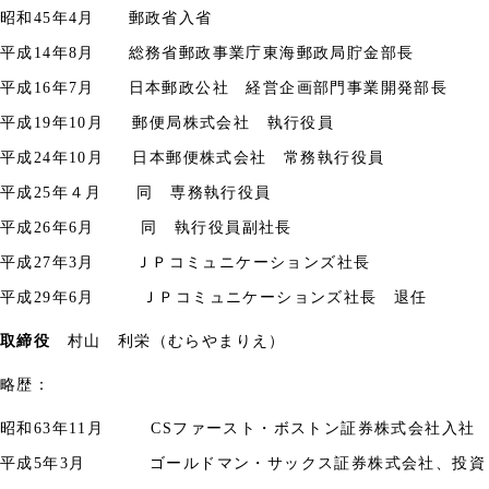
昭和
45
年
4
月 郵政省入省
平成
14
年
8
月 総務省郵政事業庁東海郵政局貯金部長
平成
16
年
7
月 日本郵政公社 経営企画部門事業開発部長
平成
19
年
10
月 郵便局株式会社 執行役員
平成
24
年
10
月 日本郵便株式会社 常務執行役員
平成
25
年４月 同 専務執行役員
平成
26
年
6
月 同 執行役員副社長
平成
27
年
3
月
ＪＰコミュニケーションズ社長
平成
29
年
6
月
ＪＰコミュニケーションズ社長 退任
取締役
村山 利栄（むらやまりえ）
略歴：
昭和
63
年
11
月
CS
ファースト・ボストン証券株式会社入社
平成
5
年
3
月 ゴールドマン・サックス証券株式会社、投資