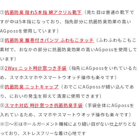
①
抗菌防臭 隠れ5本指 綿アクリル靴下
（見た目は普通の靴下で
すが中は5本指になっており、指先部分に抗菌防臭効果の高い
AGpossを使用しています）
②
抗菌防臭 腹巻付きパンツ ふわもこタッチ
（ふわふわもこもこ
素材で、おなかの部分に抗菌防臭効果の高いAGpossを使用して
います）
③
2Way ニット時計窓つき手袋
（指先にAGpossをいれているた
め、スマホスマホやスマートウオッチ操作も楽々です）
④
抗菌防臭 ニットキャップ
（おでこにAGpossが縫い込んであ
り、においの発生を抑えて清潔に使用できます）
⑤
スマホ対応 時計窓つき抗菌防臭手袋
（手袋全体にAGpossを
入れているため、スマホやスマートウオッチ操作も楽々です）
※①～④はホールガーメント機械により縫い目がない仕上がりとな
っており、ストレスフリーな着け心地です