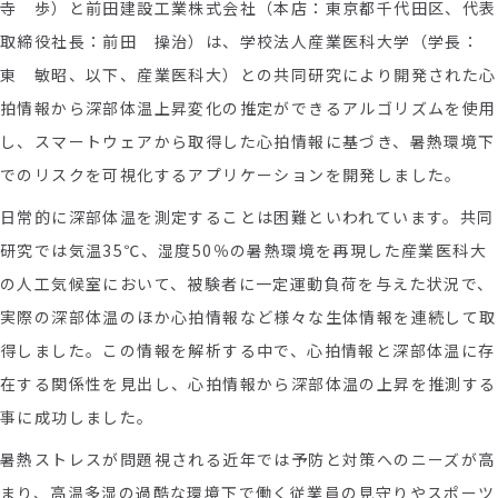
寺 歩）と前田建設工業株式会社（本店：東京都千代田区、代表
取締役社長：前田 操治）は、学校法人産業医科大学（学長：
東 敏昭、以下、産業医科大）との共同研究により開発された心
拍情報から深部体温上昇変化の推定ができるアルゴリズムを使用
し、スマートウェアから取得した心拍情報に基づき、暑熱環境下
でのリスクを可視化するアプリケーションを開発しました。
日常的に深部体温を測定することは困難といわれています。共同
研究では気温
35℃
、湿度
50
％の暑熱環境を再現した産業医科大
の人工気候室において、被験者に一定運動負荷を与えた状況で、
実際の深部体温のほか心拍情報など様々な生体情報を連続して取
得しました。この情報を解析する中で、心拍情報と深部体温に存
在する関係性を見出し、心拍情報から深部体温の上昇を推測する
事に成功しました。
暑熱ストレスが問題視される近年では予防と対策へのニーズが高
まり、高温多湿の過酷な環境下で働く従業員の見守りやスポーツ