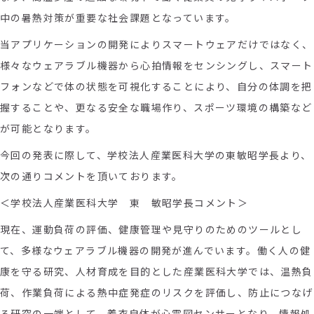
中の暑熱対策が重要な社会課題となっています。
当アプリケーションの開発によりスマートウェアだけではなく、
様々なウェアラブル機器から心拍情報をセンシングし、スマート
フォンなどで体の状態を可視化することにより、自分の体調を把
握することや、更なる安全な職場作り、スポーツ環境の構築など
が可能となります。
今回の発表に際して、学校法人産業医科大学の東敏昭学長より、
次の通りコメントを頂いております。
＜学校法人産業医科大学 東 敏昭学長コメント＞
現在、運動負荷の評価、健康管理や見守りのためのツールとし
て、多様なウェアラブル機器の開発が進んでいます。働く人の健
康を守る研究、人材育成を目的とした産業医科大学では、温熱負
荷、作業負荷による熱中症発症のリスクを評価し、防止につなげ
る研究の一端として、着衣自体が心電図センサーとなり、情報処