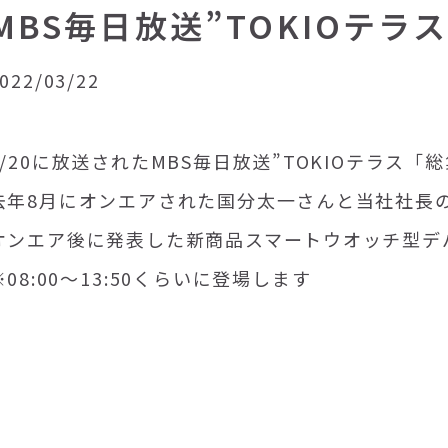
MBS毎日放送”TOKIOテラ
022/03/22
3/20に放送されたMBS毎日放送”TOKIOテラス「
去年8月にオンエアされた国分太一さんと当社社長
オンエア後に発表した新商品スマートウオッチ型デ
※08:00～13:50くらいに登場します