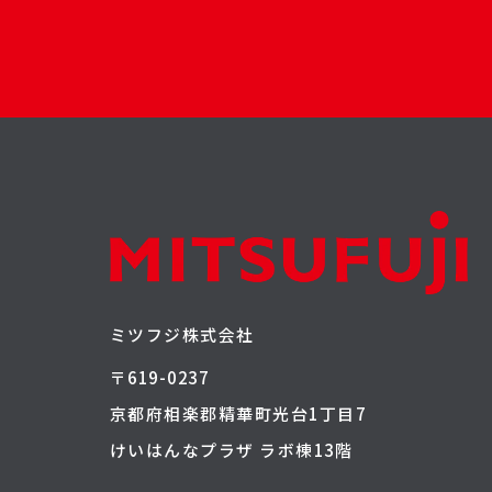
ミツフジ株式会社
〒619-0237
京都府相楽郡精華町光台1丁目7
けいはんなプラザ ラボ棟13階