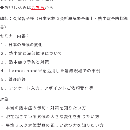
◆お申し込みは
こちら
から。
講師：久保智子様（日本気象協会所属気象予報士・熱中症予防指導
員）
セミナー内容：
１．日本の気候の変化
２．熱中症と深部体温について
３．熱中症の予防と対策
４．h
amon band※
を活用した暑熱現場での事例
５．質疑応答
６．アンケート入力、アポイントご依頼受付等
対象：
・ 本当の熱中症の予防・対策を知りたい方
・ 現在起きている気候の大きな変化を知りたい方
・ 暑熱リスク対策製品の正しい選び方を知りたい方