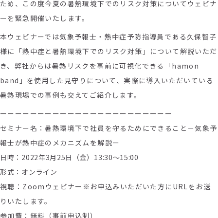
ため、この度今夏の暑熱環境下でのリスク対策についてウェビナ
ーを緊急開催いたします。
本ウェビナーでは
気象予報士
・
熱中症予防指導
員
である
久保智子
様
に
「
熱中症と暑熱環境下での
リスク
対策」について
解説
いただ
き、弊社からは暑熱リスクを事前に可視化できる「h
amon
band
」を使用した
見守りに
ついて
、実際に導入いただいている
暑熱現場での事例も交えてご紹介します。
ーーーーーーーーーーーーーーーーーーーーーーー
セミナー名：暑熱環境下で社員を守るためにできること－気象予
報士が熱中症のメカニズムを解説ー
日時：2022年3月25日（金）13:30〜15:00
形式：オンライン
視聴：Zoomウェビナー※お申込みいただいた方にURLをお送
りいたします。
参加費：無料（事前申込制）