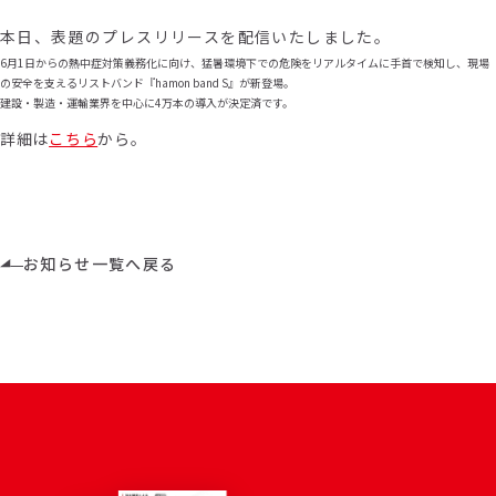
本日、表題のプレスリリースを配信いたしました。
6月1日からの熱中症対策義務化に向け、猛暑環境下での危険をリアルタイムに手首で検知し、現場
の安全を支えるリストバンド『hamon band S』が新登場。
建設・製造・運輸業界を中心に4万本の導入が決定済です。
詳細は
こちら
から。
お知らせ一覧へ戻る