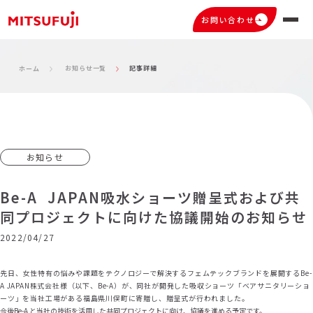
お問い合わせ
お知らせ一覧
記事詳細
ホーム
お知らせ
Be-A JAPAN吸水ショーツ贈呈式および共
同プロジェクトに向けた協議開始のお知らせ
2022/04/27
先日、女性特有の悩みや課題をテクノロジーで解決するフェムテックブランドを展開するBe-
A JAPAN株式会社様（以下、Be-
A）が、同社が開発した吸収ショーツ「ベアサニタリーショ
ーツ」を当社工場がある福島県川俣町に寄贈し、贈呈式が行われました。
今後Be-A と当社の技術を活用した共同プロジェクトに向け、協議を進める予定です。