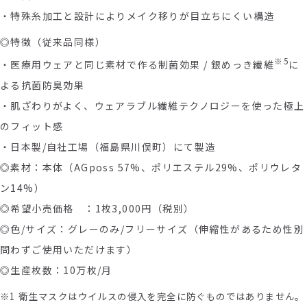
・特殊糸加工と設計によりメイク移りが目立ちにくい構造
◎特徴（従来品同様）
※
5
・医療用ウェアと同じ素材で作る制菌効果 / 銀めっき繊維
に
よる抗菌防臭効果
・肌ざわりがよく、ウェアラブル繊維テクノロジーを使った極上
のフィット感
・日本製/自社工場（福島県川俣町）にて製造
◎素材：本体（AGposs 57%、ポリエステル29%、ポリウレタ
ン14%）
◎希望小売価格 ：1枚3,000円（税別）
◎色/サイズ：グレーのみ/フリーサイズ（伸縮性があるため性別
問わずご使用いただけます）
◎生産枚数：10万枚/月
※1 衛生マスクはウイルスの侵入を完全に防ぐものではありません。