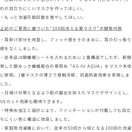
れが目立ちにくいマスクを作ってほしい。
・もっと洗濯可能回数を増やしてほしい。
上記のご意見に基づいた“
100
回洗える夏マスク”の開発内容
・耳掛け部分を改良し、フィット感をそのままに、耳の引っ張り
感をなくしました。
・従来品は銀繊維シートを入れるために２重構造でしたが、新開
発した銀めっき繊維配合の専用糸「
AG fit AQUA
」をマスク本体
に使用。
1
層マスクの薄さで接触冷感、抗菌防臭効果を実現しま
した。
・日焼け対策となるよう肌の露出を抑えたマスクデザインとし、
UVカット効果も期待できます。
・特殊糸加工と設計により、ファンデーションが付着しても目立
ちにくい色と構造に改良しました。
・家庭用洗濯機において、従来の50回から倍となる100回の洗濯