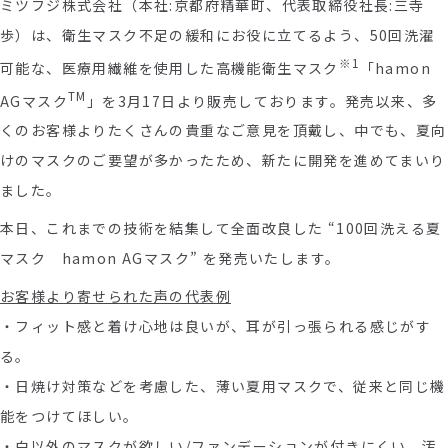
ミツフジ株式会社（本社
:
京都府精華町、代表取締役社長
:
三寺
歩）は、衛生マスク不足の緩和にお役に立てるよう、
50
回洗濯
※
1
可能な、医療用繊維を使用した高機能衛生マスク
「
hamon
TM
AG
マスク
」を
3
月
17
日より販売しております。発売以来、多
くのお客様よりたくさんの貴重なご意見を頂戴し、中でも、夏向
けのマスクのご要望が多かったため、新たに開発を進めてまいり
ました。
本日、これまでの技術を結集して全面改良した “
100
回洗える夏
マスク
hamon AG
マスク” を発売いたします。
お客様より寄せられた声の代表例
・フィット感と着け心地は良いが、耳が引っ張られる感じがす
る。
・日焼け対策などを考慮した、薄い夏用マスクで、従来と同じ機
能をつけてほしい。
・白以外のマスクが欲しい/ファンデーションが付きにくい、汚