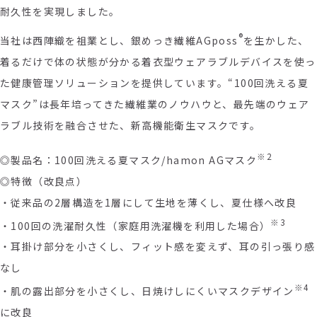
耐久性を実現しました。
®
当社は西陣織を祖業とし、銀めっき繊維
AGposs
を生かした、
着るだけで体の状態が分かる着衣型ウェアラブルデバイスを使っ
た健康管理ソリューションを提供しています。“
100
回洗える夏
マスク”は長年培ってきた繊維業のノウハウと、最先端のウェア
ラブル技術を融合させた、新高機能衛生マスクです。
※
2
◎製品名：100回洗える夏マスク/hamon AGマスク
◎特徴（改良点）
・従来品の2層構造を1層にして生地を薄くし、夏仕様へ改良
※
3
・100回の洗濯耐久性（家庭用洗濯機を利用した場合）
・耳掛け部分を小さくし、フィット感を変えず、耳の引っ張り感
なし
※
4
・肌の露出部分を小さくし、日焼けしにくいマスクデザイン
に改良