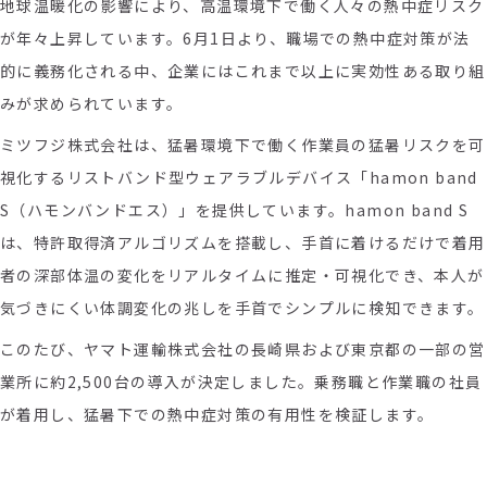
地球温暖化の影響により、高温環境下で働く人々の熱中症リスク
が年々上昇しています。
6
月
1
日より、職場での熱中症対策が法
的に義務化される中、企業にはこれまで以上に実効性ある取り組
みが求められています。
ミツフジ株式会社は、猛暑環境下で働く作業員の猛暑リスクを可
視化するリストバンド型ウェアラブルデバイス「
hamon band
S
（ハモンバンドエス）」を提供しています。
hamon band S
は、特許取得済アルゴリズムを搭載し、手首に着けるだけで着用
者の深部体温の変化をリアルタイムに推定・可視化でき、本人が
気づきにくい体調変化の兆しを手首でシンプルに検知できます。
このたび、ヤマト運輸株式会社の長崎県および東京都の一部の営
業所に約
2,500
台の導入が決定しました。乗務職と作業職の社員
が着用し、猛暑下での熱中症対策の有用性を検証します。