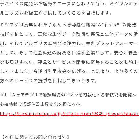
デバイスの開発はお客様のニーズに合わせて行い、ミツフジのア
ルゴリズムを幅広く提供していくことを目指します。
ミツフジは長年にわたり銀めっき導電性繊維“AGposs®”の開発
技術を核として、正確な生体データ取得の実現と生体データの活
用、そしてアルゴリズム開発に注力し、共創プラットフォーマー
として、そして社会課題の解決を目指す企業として、安心と安全
をお届けすべく、製品とサービスの開発に寄与することをお約束
してきました。今後は利用機会を広げることにより、より多くの
方へのサービスの提供を目指してまいります。
※1「ウェアラブルで暑熱環境のリスクを可視化する新技術を開発～
心拍情報で深部体温上昇変化を捉える～」
https://new.mitsufuji.co.jp/information/0306_pressrelease/
【本件に関するお問い合わせ先】