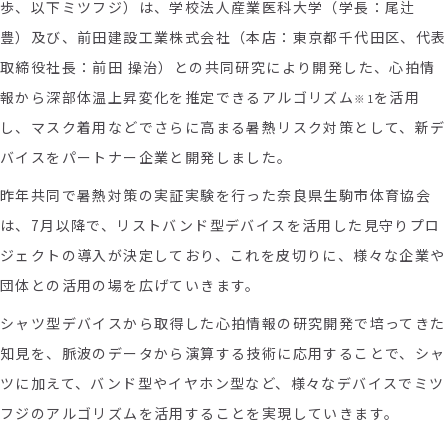
歩、以下ミツフジ）は、学校法人産業医科大学（学長：尾辻
豊）及び、前田建設工業株式会社（本店：東京都千代田区、代表
取締役社長：前田 操治）との共同研究により開発した、心拍情
報から深部体温上昇変化を推定できるアルゴリズム
を活用
※1
し、マスク着用などでさらに高まる暑熱リスク対策として、新デ
バイスをパートナー企業と開発しました。
昨年共同で暑熱対策の実証実験を行った奈良県生駒市体育協会
は、7月以降で、リストバンド型デバイスを活用した見守りプロ
ジェクトの導入が決定しており、これを皮切りに、様々な企業や
団体との活用の場を広げていきます。
シャツ型デバイスから取得した心拍情報の研究開発で培ってきた
知見を、脈波のデータから演算する技術に応用することで、シャ
ツに加えて、バンド型やイヤホン型など、様々なデバイスでミツ
フジのアルゴリズムを活用することを実現していきます。