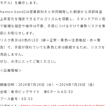
モデル）を展示します。
hamon band2は産業医科大と共同開発した脈波から深部体温
上昇変化を推定できるアルゴリズムを搭載し、
スタンドアロン型
で複雑な設定や操作は不要、手首につけるだけで暑熱リスクを事
前にお知らせします。
リスク表示は3色のLED（緑＝正常・黄色＝注意喚起・赤＝警
告）で、手首が隠れていても黄色と赤は振動するため、リスクを
見逃しません。
ぜひ、お手にとってご覧ください。
＜出展情報＞
開催日時：2024年7月24日（水）～2024年7月26日（金）
会場：東京ビッグサイト
東6ホール６D-53
ブース番号：6
D-53
公式サイト：
https://www.jma-stt.com/exhibition/tokyo.html