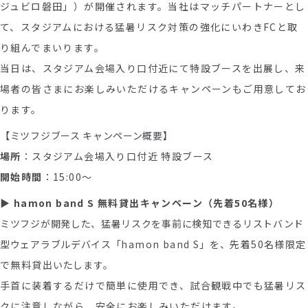
ジュビロ磐田」）が開催されます。当社はマッチパートナーとし
て、スタジアムにおける猛暑リスク対策の強化にいわきFCと取
り組んでまいります。
当日は、スタジアム会場入り口付近にて特設ブースを出展し、来
場者の皆さまにお楽しみいただけるキャンペーンもご用意してお
ります。
【ミツフジブース キャンペーン概要】
場所
：スタジアム会場入り口付近 特設ブース
開始時間
：
15:00
～
▶ hamon band S
無料貸出キャンペーン（先着
50
名様）
ミツフジが開発した、猛暑リスクを事前に検知できるリストバンド
型ウェアラブルデバイス「
hamon band S
」を、
先着50名様限定
で無料貸出
いたします。
手首に装着するだけで簡単に使用でき、試合観戦中でも猛暑リス
クに注意しながら、安全にお楽しみいただけます。