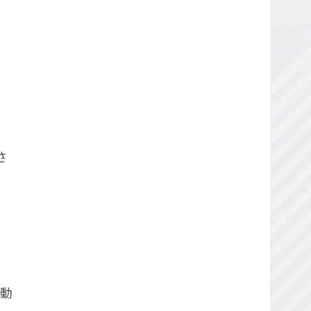
さ
さ
自動