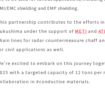
MI/EMC shielding and EMP shielding.
his partnership contributes to the efforts i
ukushima under the support of
METI
and
AT
hain lines for radar countermeasure chaff an
or civil applications as well.
e’re excited to embark on this journey toget
025 with a targeted capacity of 12 tons per
ollaboration in #conductive materials.