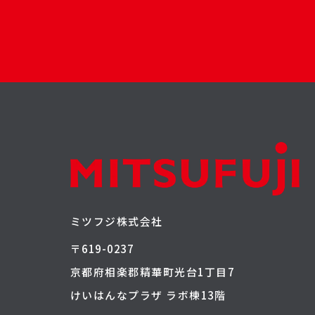
ミツフジ株式会社
〒619-0237
京都府相楽郡精華町光台1丁目7
けいはんなプラザ ラボ棟13階