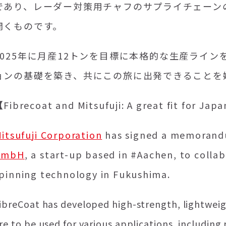
であり、レーダー対策用チャフのサプライチェーン
開くものです。
2025年に月産
12
トンを目標に本格的な生産ライン
ョンの基礎を築き、共にこの旅に出発できることを
Fibrecoat and Mitsufuji: A great fit for Ja
itsufuji Corporation
has signed a memorand
GmbH
, a start-up based in #Aachen, to colla
pinning technology in Fukushima.
ibreCoat has developed high-strength, lightwei
re to be used for various applications, includin