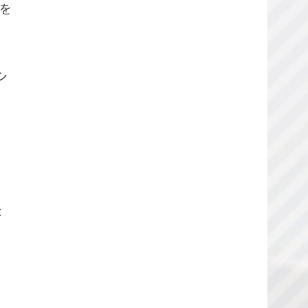
を
シ
t