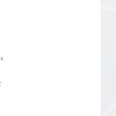
U
at
ど
の