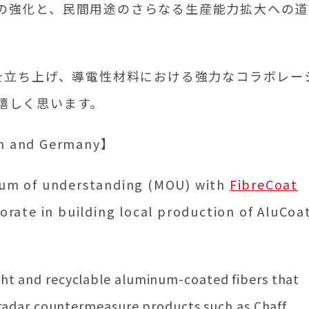
の強化と、民間用途のさらなる生産能力拡大への道
を立ち上げ、導電性材料における強力なコラボレー
嬉しく思います。
pan and Germany】
um of understanding (MOU) with
FibreCoat
borate in building local production of AluCoa
ght and recyclable aluminum-coated fibers that
g radar countermeasure products such as Chaff,