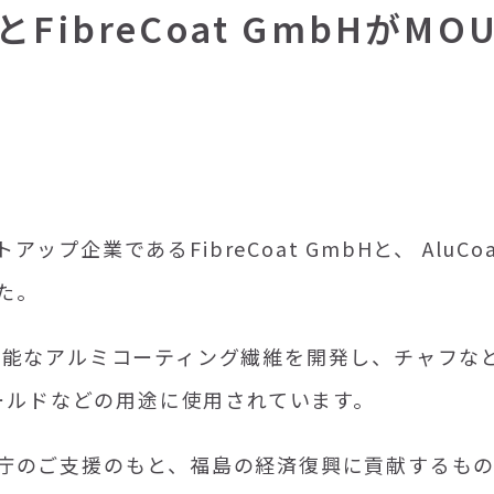
breCoat GmbHがMO
トアップ企業である
FibreCoat GmbH
と、
AluCo
た。
クル可能なアルミコーティング繊維を開発し、チャフな
ールドなどの用途に使用されています。
庁のご支援のもと、福島の経済復興に貢献するも