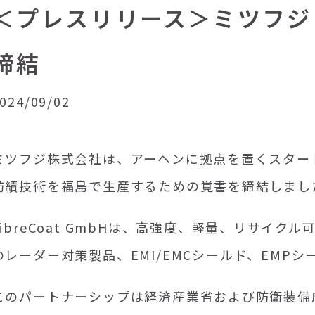
＜プレスリリース＞ミツフジとFi
締結
024/09/02
ミツフジ株式会社は、アーヘンに拠点を置くスター
紡績技術を福島で生産するための覚書を締結しまし
FibreCoat GmbHは、高強度、軽量、リサイ
のレーダー対策製品、
EMI/EMC
シールド、
EMP
シ
このパートナーシップは経済産業省および防衛装備