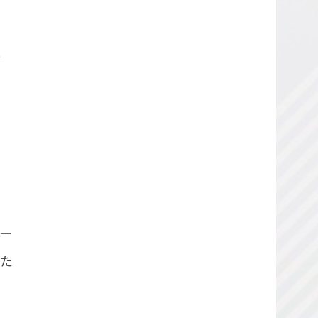
テ
イ
ー
いた