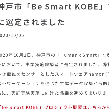
神戸市「Be Smart KO
に選定されました
020/10/05
020
年
10
月
1
日、神戸市の「
Human
ｘ
Smart
」な
トにおいて、事業実施候補者に選定されました。弊
っき繊維をセンサーとしたスマートウェア
hamon(
進～ワーケーションを通じた生体データ収集から医
共に、実証実験実施に向けた協議を進めてまいりま
「
Be Smart KOBE
」プロジェクト概要はこちらか