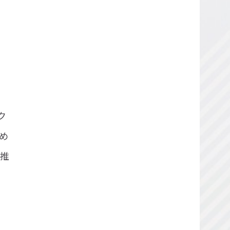
者
ク
め
推
と