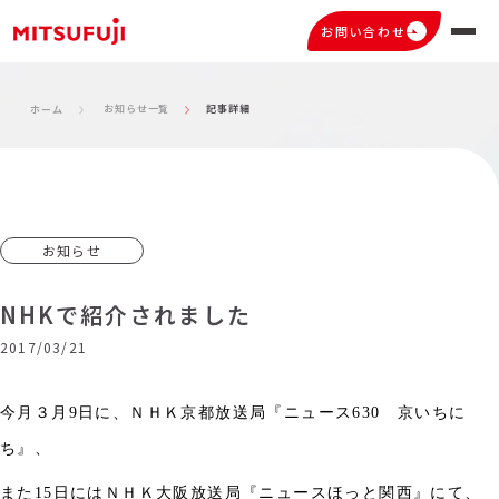
お問い合わせ
お知らせ一覧
記事詳細
ホーム
お知らせ
NHKで紹介されました
2017/03/21
今月３月
9
日に、ＮＨＫ京都放送局『ニュース
630
京いちに
ち』、
また
15
日にはＮＨＫ大阪放送局『ニュースほっと関西』にて、