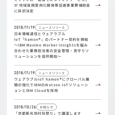
が 地域復興実用化開発等促進事業費補助金
に採択決定
ニュースリリース
2018/11/19
日本情報通信とウェアラブル
IoT「hamon®」のパートナー契約を締結
～IBM Maximo Worker Insightsを組み
合わせた業務担当者の安全管理・見守りソ
リューションを提供開始～
ニュースリリース
2018/11/19
ウェアラブルIoT hamon®にグローバル展
開の強化でIBMのWatson IoTソリューシ
ョンとIBM Cloudを採用
お知らせ
2018/10/26
「京都新光悦村秋祭り」で講演します