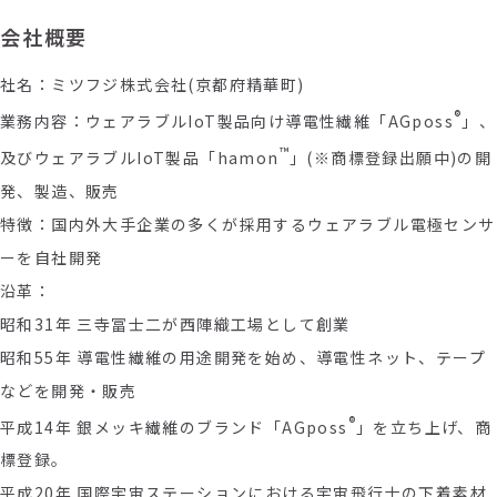
会社概要
社名：ミツフジ株式会社(京都府精華町)
®
業務内容：ウェアラブルIoT製品向け導電性繊維「AGposs
」、
™
及びウェアラブルIoT製品「hamon
」(※商標登録出願中)の開
発、製造、販売
特徴：国内外大手企業の多くが採用するウェアラブル電極センサ
ーを自社開発
沿革：
昭和31年 三寺冨士二が西陣織工場として創業
昭和55年 導電性繊維の用途開発を始め、導電性ネット、テープ
などを開発・販売
®
平成14年 銀メッキ繊維のブランド「AGposs
」を立ち上げ、商
標登録。
平成20年 国際宇宙ステーションにおける宇宙飛行士の下着素材