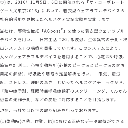
歩)は、2016年11月5日、6日に開催される「ザ・コーポレート
ゲームズ東京2016」において、着衣型ウェアラブルデバイスの
社会的活用を見据えたヘルスケア実証実験を実施します。
®
当社は、導電性繊維「AGposs
」を使った着衣型ウェアラブル
デバイスを用い、「日常生活における疾患、生体異常の予測・検
出システム」の構築を目指しています。このシステムにより、
人々がウェアラブルデバイスを着用することで、心電図や呼吸、
筋電を計測し、心拍変動解析(心拍のピーク波とピーク波の間隔
周期の解析)、呼吸数や筋電の定量解析を行い、「眠気、疲労
度、ストレス、睡眠の深さ」といったヘルスケアチェックから、
「熱中症予測、睡眠時無呼吸症候群のスクリーニング、てんかん
患者の発作予測」などの疾患に対応することを目指します。
現在、当社では以下の取り組みを行っております。
(1)体動時(運動、作業、他)における正確なデータ取得ができる