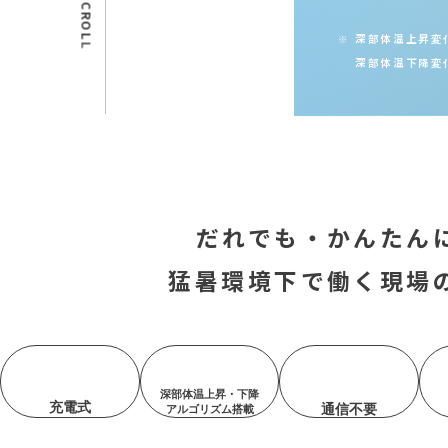
C
R
O
深部体温上昇変化
L
L
深部体温下降変
だれでも・かんたん
猛暑環境下で働く現場
深部体温上昇・下降
充電式
通信不要
アルゴリズム搭載