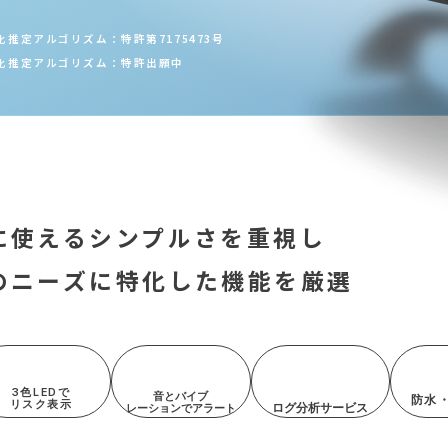
推定アルゴリズム：特許第7175473号
化推定アルゴリズム：特許出願中
に使える
シンプルさを重視し
のニーズに特化した機能を厳選
3色LEDで
音とバイブ
防水・
リスク表示
ログ分析サービス
レーションでアラート