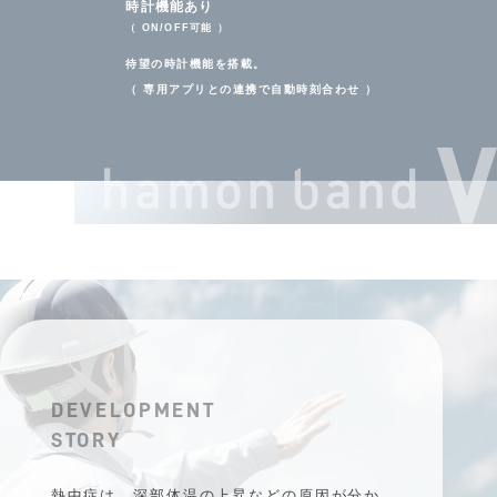
時計機能あり
（ ON/OFF可能 ）
待望の時計機能を搭載。
（ 専⽤アプリとの連携で⾃動時刻合わせ ）
DEVELOPMENT
STORY
熱中症は、深部体温の上昇などの原因が分か