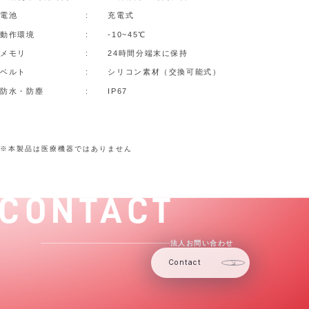
電池
充電式
動作環境
-10~45℃
メモリ
24時間分端末に保持
ベルト
シリコン素材（交換可能式）
防水・防塵
IP67
※本製品は医療機器ではありません
CONTACT
法人お問い合わせ
Contact