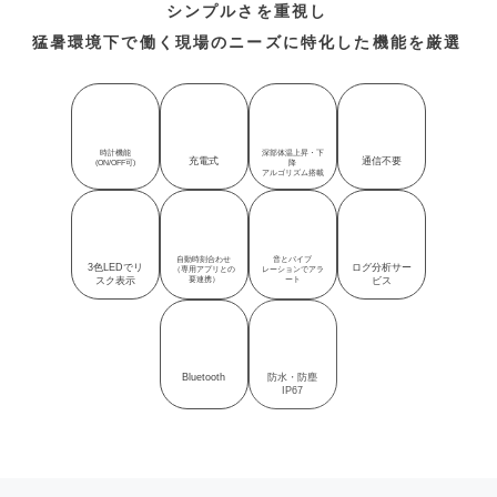
シンプルさを重視し
猛暑環境下で働く現場のニーズに特化した機能を厳選
時計機能
深部体温上昇・下
充電式
通信不要
(ON/OFF可)
降
アルゴリズム搭載
自動時刻合わせ
音とバイブ
3色LEDでリ
ログ分析サー
（専用アプリとの
レーションでアラ
スク表示
要連携）
ート
ビス
Bluetooth
防水・防塵
IP67