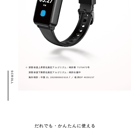
深部体温上昇変化推定アルゴリズム：特許第 7175473号
S
深部体温下降変化推定アルゴリズム：特許出願中
C
R
海外特許：中国 ZL 202080063510.7 ／ 欧州EP 4030157
O
L
L
だれでも・かんたんに使える