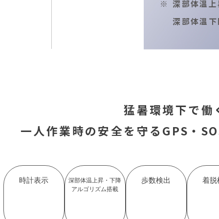
深部体温上
R
O
L
L
深部体温下
猛暑環境下で働
一人作業時の安全を守る
GPS・SO
時計表示
歩数検出
着脱
深部体温上昇・下降
アルゴリズム搭載