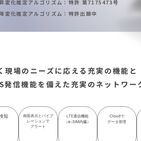
昇変化推定アルゴリズム：特許 第7175473号
降変化推定アルゴリズム：特許出願中
く現場のニーズに応える充実の機能と
S
発信機能を備えた充実のネットワー
検知
画面表示とバイブ
LTE通信機能
Cloudで
レーションで
（e-SIM内臓）
データ管理
アラート