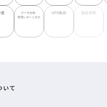
中度
GPS取得
勤怠管理
データ分析､
管理レポート出力
ついて