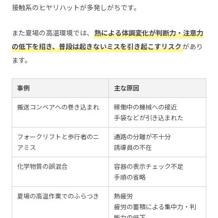
接触系のヒヤリハットが多発しがちです。
また夏場の高温環境では、
熱による体調変化が判断力・注意力
の低下を招き、普段は起きないミスを引き起こすリスク
があり
ます。
事例
主な原因
搬送コンベアへの巻き込まれ
稼働中の機械への接近
手袋などが引き込まれた
フォークリフトと歩行者のニ
通路の分離が不十分
アミス
誘導員の不在
化学物質の誤混合
容器の表示チェック不足
手順の省略
夏場の高温作業でのふらつき
熱疲労
疲労の蓄積による集中力・判
断力の低下