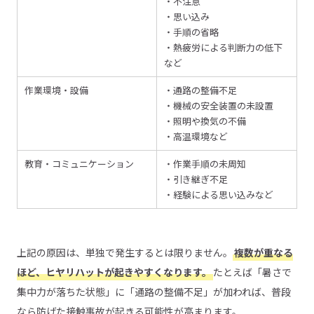
・不注意
・思い込み
・手順の省略
・熱疲労による判断力の低下
など
作業環境・設備
・通路の整備不足
・機械の安全装置の未設置
・照明や換気の不備
・高温環境など
教育・コミュニケーション
・作業手順の未周知
・引き継ぎ不足
・経験による思い込みなど
上記の原因は、単独で発生するとは限りません。
複数が重なる
ほど、ヒヤリハットが起きやすくなります。
たとえば「暑さで
集中力が落ちた状態」に「通路の整備不足」が加われば、普段
なら防げた接触事故が起きる可能性が高まります。