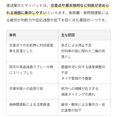
運送業のヒヤリハットは、
交差点や悪天候時など判断が求めら
れる場面に集中しやすい
といえます。長距離・長時間運転によ
る疲労が判断力や反応速度の低下を招く点も要因の一つです。
事例
主な原因
交差点での右折時に対向直進
急ぎによる停止不足
車を見落とした
対向車の陰に隠れた二輪の見
落とし
雨天の高速道路でブレーキ時
路面状況に対する速度調整の
にスリップした
不足
タイヤ管理の不徹底
渋滞末尾への追突寸前
前方への視線が近すぎる
減速タイミングの遅れ
長時間運転による注意散漫
疲労・眠気による集中力・反
応速度の低下