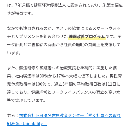
は、7年連続で健康経営優良法人に認定されており、施策の幅広
さが特徴です。
なかでも注目されるのが、ネスレの協賛によるスマートウォッ
チとサプリメントを組み合わせた
睡眠改善プログラム
です。デ
ータ計測と栄養補給の両面から社員の睡眠の質向上を支援して
います。
また、禁煙研修や喫煙者への治療支援を継続的に実施した結
果、社内喫煙率は30%から17%へ大幅に低下しました。男性育
児休業取得率は100%で、過去5年間の平均取得日数は111日に
達しており、健康経営とワークライフバランスの両立を高い水
準で実現しています。
参考：
株式会社トヨタ名古屋教育センター「働く社員への取り
組み Sustainability」