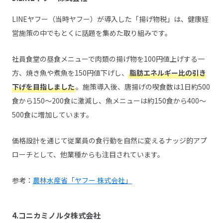
LINEヤフー（当時ヤフー）が導入した「揚げ物税」は、健康経
営施策の中でもとくに話題を集めた取り組みです。
社員食堂の昼食メニューで肉類の揚げ物を100円値上げする一
方、焼き魚や煮魚を150円値下げし、
脂肪エネルギー比の引き
下げを目指しました
。施策導入後、唐揚げの喫食数は1日約500
食から150〜200食に激減し、魚メニューは約150食から400〜
500食に増加しています。
価格設計を通じて従業員の食行動を自然に変えるナッジ的アプ
ローチとして、他業種からも注目されています。
参考：
農林水産省「ヤフー 株式会社」
4.コニカミノルタ株式会社