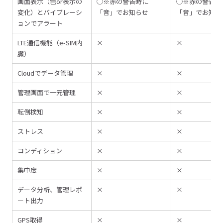
画面表示（色or表示の
◯※赤の警告時に
◯※赤の警告時
変化）とバイブレーシ
「音」でお知らせ
「音」でお知ら
ョンでアラート
LTE通信機能（e-SIM内
×
×
臓）
Cloudでデータ管理
×
×
管理画面で一元管理
×
×
転倒検知
×
×
ストレス
×
×
コンディション
×
×
集中度
×
×
データ分析、管理レポ
×
×
ート出力
GPS取得
×
×