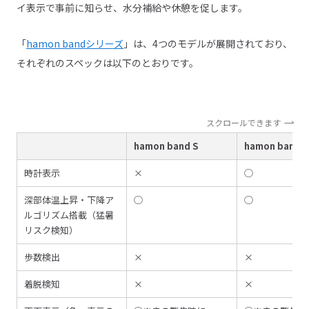
イ表示で事前に知らせ、水分補給や休憩を促します。
「
hamon bandシリーズ
」は、4つのモデルが展開されており、
それぞれのスペックは以下のとおりです。
スクロールできます
hamon band S
hamon band V
時計表示
×
◯
深部体温上昇・下降ア
◯
◯
ルゴリズム搭載（猛暑
リスク検知）
歩数検出
×
×
着脱検知
×
×